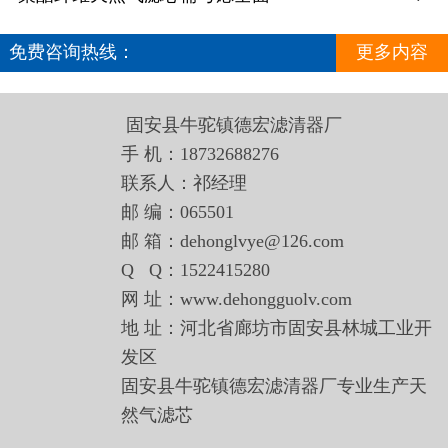
免费咨询热线：
更多内容
18732688276
固安县牛驼镇德宏滤清器厂
手 机：18732688276
联系人：祁经理
邮 编：065501
邮 箱：dehonglvye@126.com
Q Q：1522415280
网 址：www.dehongguolv.com
地 址：河北省廊坊市固安县林城工业开
发区
固安县牛驼镇德宏滤清器厂专业生产天
然气滤芯