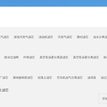
然气滤芯
派瑞天然气滤芯
滤油机滤芯
天然气滤芯
聚结滤芯
油水分离
除沫过滤网
纤维滤芯
真空泵油雾分离器滤芯
真空泵油雾分离滤芯
除
厂滤芯
唐纳森精密滤芯
硅藻土滤芯
空压机油气分离滤芯
滤清器
油过
土滤芯