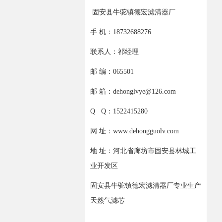
固安县牛驼镇德宏滤清器厂
手 机：18732688276
联系人：祁经理
邮 编：065501
邮 箱：dehonglvye@126.com
Q Q：1522415280
网 址：www.dehongguolv.com
地 址：河北省廊坊市固安县林城工
业开发区
固安县牛驼镇德宏滤清器厂专业生产
天然气滤芯