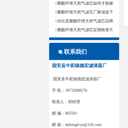
如创..
>聚酯纤维天然气滤芯如何才能被
消费..
>聚酯纤维天然气滤芯厂家须放下
尊严..
>信任是聚酯纤维天然气滤芯品牌
发展..
>聚酯纤维天然气滤芯定期检查不
要因..
联系我们
固安县牛驼镇德宏滤清器厂
固安县牛驼镇德宏滤清器厂
手 机：18732688276
联系人：祁经理
邮 编：065501
邮 箱：dehonglvye@126.com