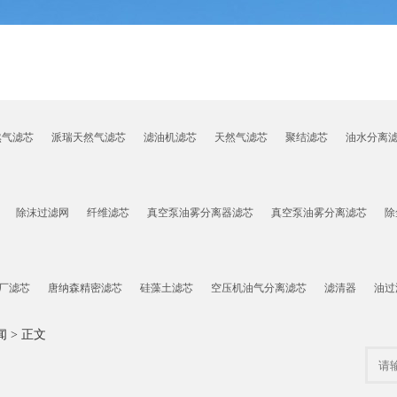
然气滤芯
派瑞天然气滤芯
滤油机滤芯
天然气滤芯
聚结滤芯
油水分离
除沫过滤网
纤维滤芯
真空泵油雾分离器滤芯
真空泵油雾分离滤芯
除
厂滤芯
唐纳森精密滤芯
硅藻土滤芯
空压机油气分离滤芯
滤清器
油过
闻
> 正文