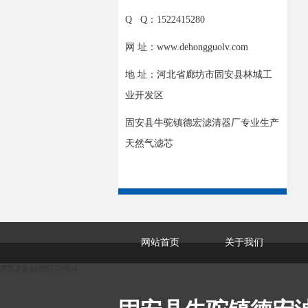
Q Q：1522415280
网 址：www.dehongguolv.com
地 址：河北省廊坊市固安县林城工
业开发区
固安县牛驼镇德宏滤清器厂专业生产
天然气滤芯
网站首页
关于我们
冀ICP备11005757号-4