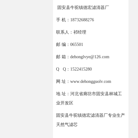
固安县牛驼镇德宏滤清器厂
手 机：18732688276
联系人：祁经理
邮 编：065501
邮 箱：dehonglvye@126.com
Q Q：1522415280
网 址：www.dehongguolv.com
地 址：河北省廊坊市固安县林城工
业开发区
固安县牛驼镇德宏滤清器厂专业生产
天然气滤芯