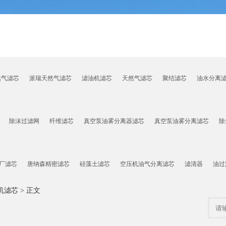
然气滤芯
派瑞天然气滤芯
滤油机滤芯
天然气滤芯
聚结滤芯
油水分离
除沫过滤网
纤维滤芯
真空泵油雾分离器滤芯
真空泵油雾分离滤芯
除
厂滤芯
唐纳森精密滤芯
硅藻土滤芯
空压机油气分离滤芯
滤清器
油过
机滤芯
> 正文