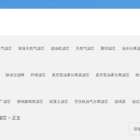
然气滤芯
派瑞天然气滤芯
滤油机滤芯
天然气滤芯
聚结滤芯
油水分离
除沫过滤网
纤维滤芯
真空泵油雾分离器滤芯
真空泵油雾分离滤芯
除
厂滤芯
唐纳森精密滤芯
硅藻土滤芯
空压机油气分离滤芯
滤清器
油过
滤芯
> 正文