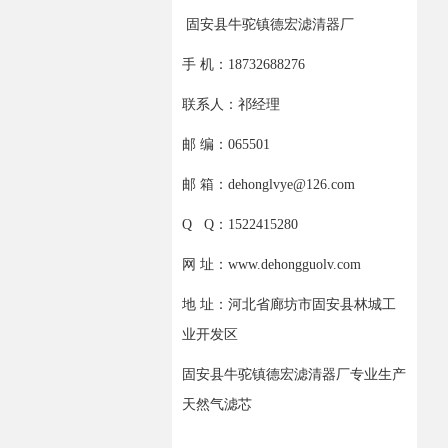
固安县牛驼镇德宏滤清器厂
手 机：18732688276
联系人：祁经理
邮 编：065501
邮 箱：dehonglvye@126.com
Q Q：1522415280
网 址：www.dehongguolv.com
地 址：河北省廊坊市固安县林城工
业开发区
固安县牛驼镇德宏滤清器厂专业生产
天然气滤芯