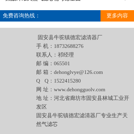
免费咨询热线：
更多内容
18732688276
固安县牛驼镇德宏滤清器厂
手 机：18732688276
联系人：祁经理
邮 编：065501
邮 箱：dehonglvye@126.com
Q Q：1522415280
网 址：www.dehongguolv.com
地 址：河北省廊坊市固安县林城工业开
发区
固安县牛驼镇德宏滤清器厂专业生产天
然气滤芯